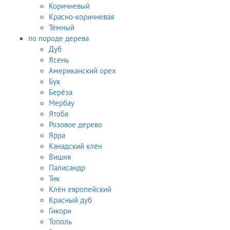
Коричневый
Красно-коричневая
Тёмный
по породе дерева
Дуб
Ясень
Американский орех
Бук
Берёза
Мербау
Ятоба
Розовое дерево
Ярра
Канадский клён
Вишня
Палисандр
Тик
Клён европейский
Красный дуб
Гикори
Тополь