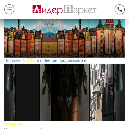
Поставки
KÄHRS
из Швеции продолжаются!
Это круто!