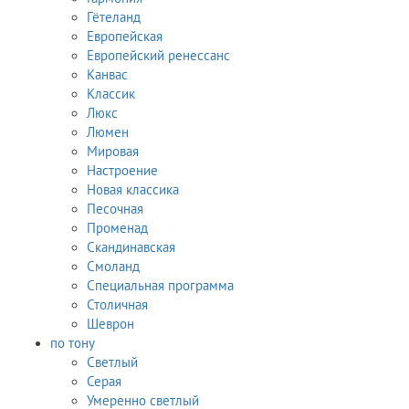
Гётеланд
Европейская
Европейский ренессанс
Канвас
Классик
Люкс
Люмен
Мировая
Настроение
Новая классика
Песочная
Променад
Скандинавская
Смоланд
Специальная программа
Столичная
Шеврон
по тону
Светлый
Серая
Умеренно светлый