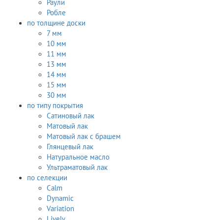
Раули
Робле
по толщине доски
7 мм
10 мм
11 мм
13 мм
14 мм
15 мм
30 мм
по типу покрытия
Сатиновый лак
Матовый лак
Матовый лак с брашем
Глянцевый лак
Натуральное масло
Ультраматовый лак
по селекции
Calm
Dynamic
Variation
Lively