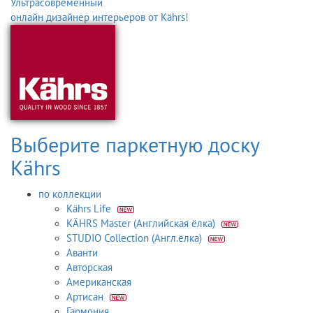
Ультрасовременный
онлайн дизайнер интерьеров от Kährs!
Выберите паркетную доску
Kährs
по коллекции
Kährs Life
KÄHRS Master (Английская ёлка)
STUDIO Collection (Англ.ёлка)
Аванти
Авторская
Американская
Артисан
Гармония