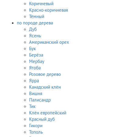
Коричневый
Красно-коричневая
Тёмный
по породе дерева
Дуб
Ясень
Американский орех
Бук
Берёза
Мербау
Ятоба
Розовое дерево
Ярра
Канадский клён
Вишня
Палисандр
Тик
Клён европейский
Красный дуб
Гикори
Тополь