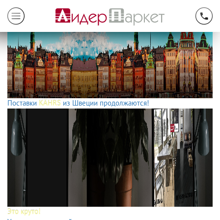
Поставки
KÄHRS
из Швеции продолжаются!
Это круто!