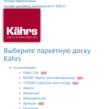
Ультрасовременный
онлайн дизайнер интерьеров от Kährs!
Выберите паркетную доску
Kährs
по коллекции
Kährs Life
KÄHRS Master (Английская ёлка)
STUDIO Collection (Англ.ёлка)
Аванти
Авторская
Американская
Артисан
Гармония