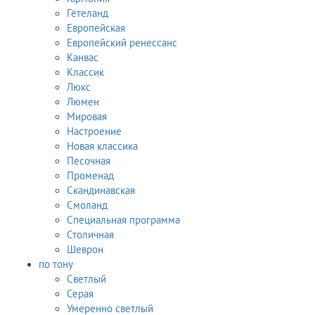
Гётеланд
Европейская
Европейский ренессанс
Канвас
Классик
Люкс
Люмен
Мировая
Настроение
Новая классика
Песочная
Променад
Скандинавская
Смоланд
Специальная программа
Столичная
Шеврон
по тону
Светлый
Серая
Умеренно светлый