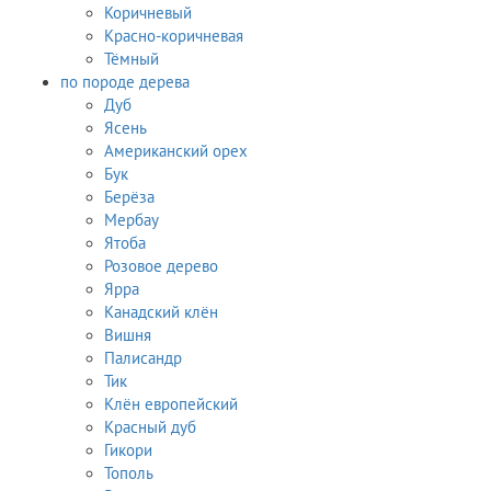
Коричневый
Красно-коричневая
Тёмный
по породе дерева
Дуб
Ясень
Американский орех
Бук
Берёза
Мербау
Ятоба
Розовое дерево
Ярра
Канадский клён
Вишня
Палисандр
Тик
Клён европейский
Красный дуб
Гикори
Тополь