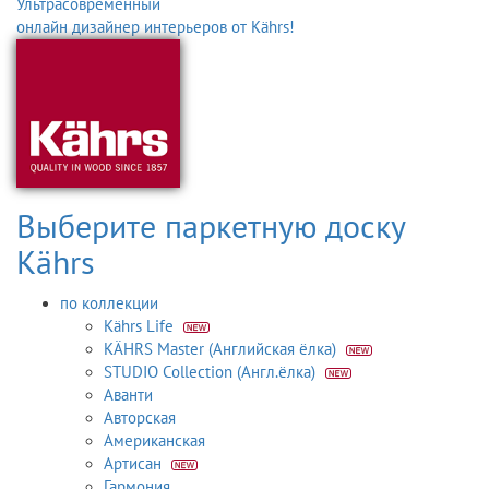
Ультрасовременный
онлайн дизайнер интерьеров от Kährs!
Выберите паркетную доску
Kährs
по коллекции
Kährs Life
KÄHRS Master (Английская ёлка)
STUDIO Collection (Англ.ёлка)
Аванти
Авторская
Американская
Артисан
Гармония