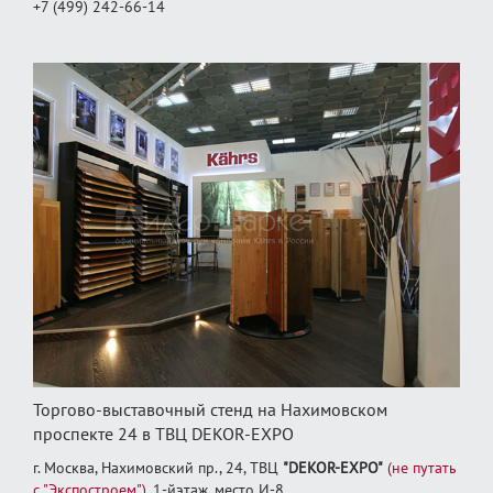
+7 (499) 242-66-14
Торгово-выставочный стенд на Нахимовском
проспекте 24 в ТВЦ DEKOR-EXPO
г. Москва, Нахимовский пр., 24, ТВЦ
"DEKOR-EXPO"
(не путать
с "Экспостроем")
, 1‑йэтаж, место И‑8.