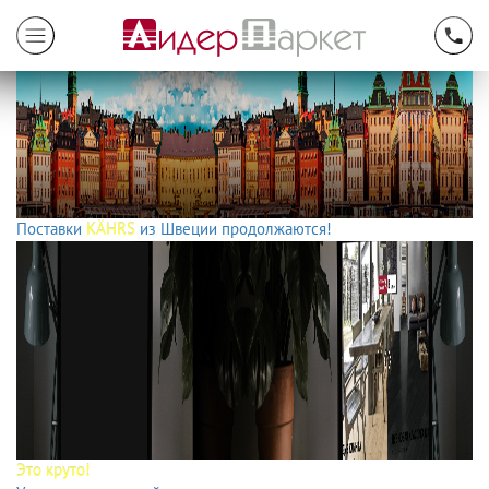
Поставки
KÄHRS
из Швеции продолжаются!
Это круто!