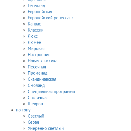
Гётеланд
Европейская
Европейский ренессанс
Канвас
Классик
Люкс
Люмен
Мировая
Настроение
Новая классика
Песочная
Променад
Скандинавская
Смоланд
Специальная программа
Столичная
Шеврон
по тону
Светлый
Серая
Умеренно светлый