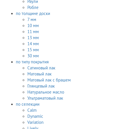
Раули
Робле
по толщине доски
7 мм
10 мм
11 мм
13 мм
14 мм
15 мм
30 мм
по типу покрытия
Сатиновый лак
Матовый лак
Матовый лак с брашем
Глянцевый лак
Натуральное масло
Ультраматовый лак
по селекции
Calm
Dynamic
Variation
Lively