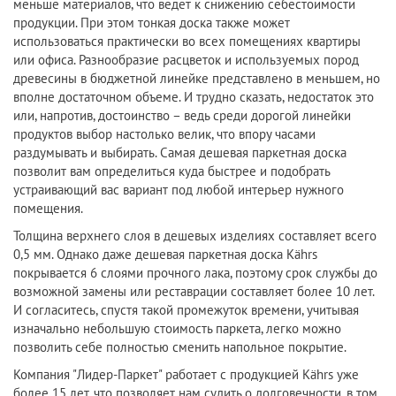
меньше материалов, что ведет к снижению себестоимости
продукции. При этом тонкая доска также может
использоваться практически во всех помещениях квартиры
или офиса. Разнообразие расцветок и используемых пород
древесины в бюджетной линейке представлено в меньшем, но
вполне достаточном объеме. И трудно сказать, недостаток это
или, напротив, достоинство – ведь среди дорогой линейки
продуктов выбор настолько велик, что впору часами
раздумывать и выбирать. Самая дешевая паркетная доска
позволит вам определиться куда быстрее и подобрать
устраивающий вас вариант под любой интерьер нужного
помещения.
Толщина верхнего слоя в дешевых изделиях составляет всего
0,5 мм. Однако даже дешевая паркетная доска Kährs
покрывается 6 слоями прочного лака, поэтому срок службы до
возможной замены или реставрации составляет более 10 лет.
И согласитесь, спустя такой промежуток времени, учитывая
изначально небольшую стоимость паркета, легко можно
позволить себе полностью сменить напольное покрытие.
Компания "Лидер-Паркет" работает с продукцией Kährs уже
более 15 лет, что позволяет нам судить о долговечности, в том