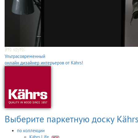
Это круто!
Ультрасовременный
онлайн дизайнер интерьеров от Kährs!
Выберите паркетную доску Kähr
по коллекции
Kährs Life