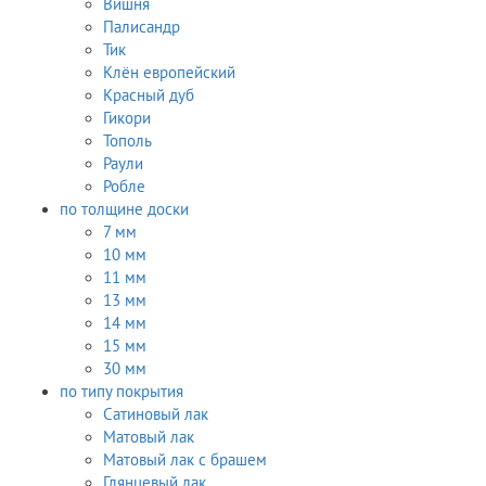
Вишня
Палисандр
Тик
Клён европейский
Красный дуб
Гикори
Тополь
Раули
Робле
по толщине доски
7 мм
10 мм
11 мм
13 мм
14 мм
15 мм
30 мм
по типу покрытия
Сатиновый лак
Матовый лак
Матовый лак с брашем
Глянцевый лак