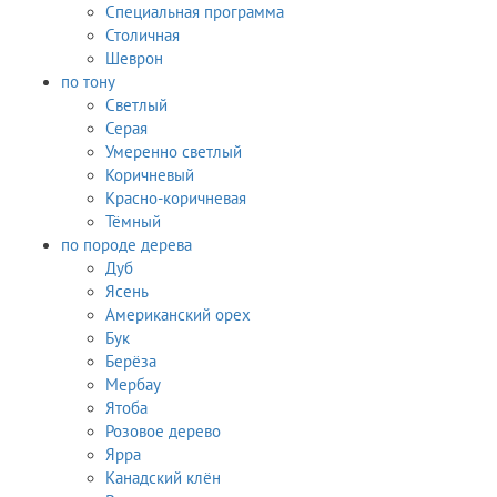
Специальная программа
Столичная
Шеврон
по тону
Светлый
Серая
Умеренно светлый
Коричневый
Красно-коричневая
Тёмный
по породе дерева
Дуб
Ясень
Американский орех
Бук
Берёза
Мербау
Ятоба
Розовое дерево
Ярра
Канадский клён