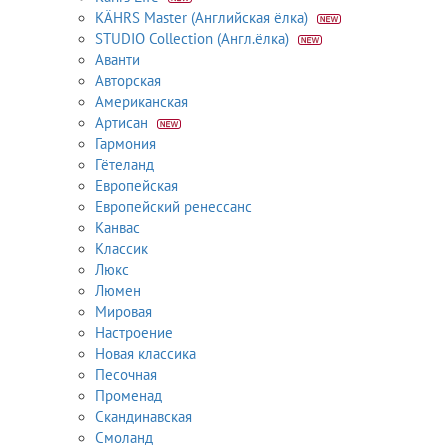
KÄHRS Master (Английская ёлка)
STUDIO Collection (Англ.ёлка)
Аванти
Авторская
Американская
Артисан
Гармония
Гётеланд
Европейская
Европейский ренессанс
Канвас
Классик
Люкс
Люмен
Мировая
Настроение
Новая классика
Песочная
Променад
Скандинавская
Смоланд