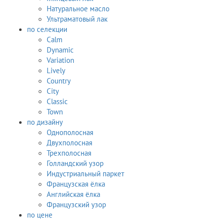
Натуральное масло
Ультраматовый лак
по селекции
Calm
Dynamic
Variation
Lively
Country
City
Classic
Town
по дизайну
Однополосная
Двухполосная
Трехполосная
Голландский узор
Индустриальный паркет
Французская ёлка
Английская ёлка
Французский узор
по цене