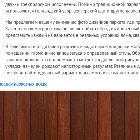
двух- и трёхполосном исполнении. Помимо традиционной парал
используются голландский узор, венгерский шаг и другие вариан
Мы предлагаем вашему вниманию фото дизайнов паркета, где пр
Качественная макросъёмка позволяет чётко передать древесный р
представить каждый из вариантов в реальных условиях дома, ква
В зависимости от дизайна различные виды паркетной доски мог
помещении, гармонично вписываться в определённый стиль. Обра
варианте количества полос может смотреться древесный рисунок
укладки ламелей рождают неповторимый результат. Различные д
позволят найти идеальный вариант для самого изысканного инте
осная паркетная доска