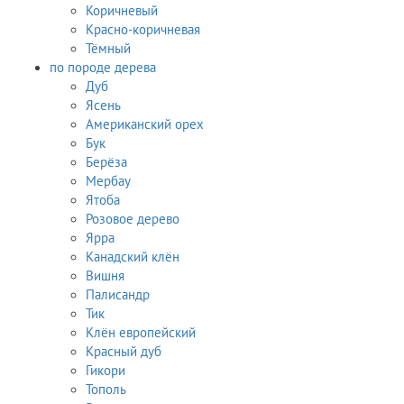
Коричневый
Красно-коричневая
Тёмный
по породе дерева
Дуб
Ясень
Американский орех
Бук
Берёза
Мербау
Ятоба
Розовое дерево
Ярра
Канадский клён
Вишня
Палисандр
Тик
Клён европейский
Красный дуб
Гикори
Тополь