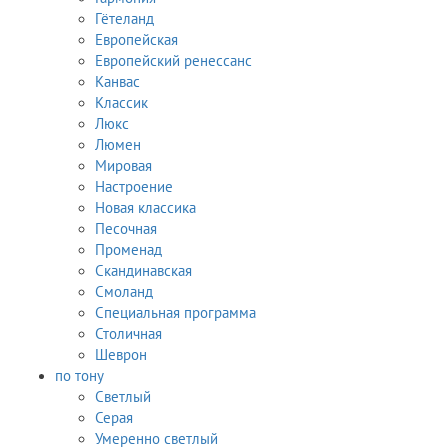
Гётеланд
Европейская
Европейский ренессанс
Канвас
Классик
Люкс
Люмен
Мировая
Настроение
Новая классика
Песочная
Променад
Скандинавская
Смоланд
Специальная программа
Столичная
Шеврон
по тону
Светлый
Серая
Умеренно светлый