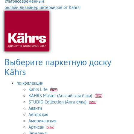
Ультрасовременный
онлайн дизайнер интерьеров от Kährs!
Выберите паркетную доску
Kährs
по коллекции
Kährs Life
KÄHRS Master (Английская ёлка)
STUDIO Collection (Англ.ёлка)
Аванти
Авторская
Американская
Артисан
Гармония