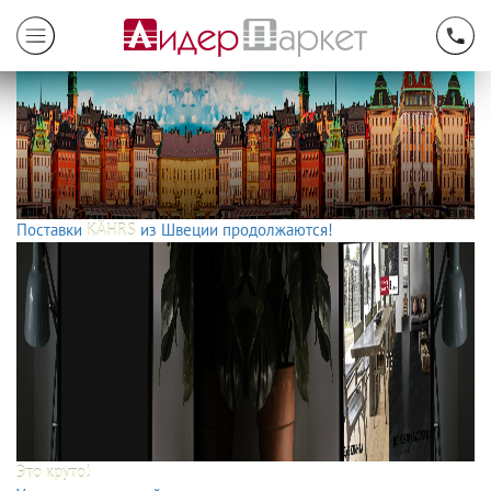
Поставки
KÄHRS
из Швеции продолжаются!
Это круто!