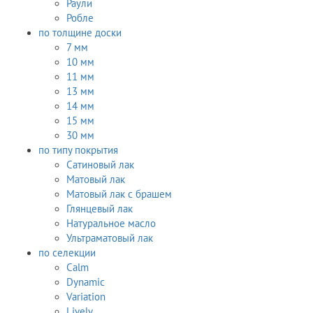
Раули
Робле
по толщине доски
7 мм
10 мм
11 мм
13 мм
14 мм
15 мм
30 мм
по типу покрытия
Сатиновый лак
Матовый лак
Матовый лак с брашем
Глянцевый лак
Натуральное масло
Ультраматовый лак
по селекции
Calm
Dynamic
Variation
Lively