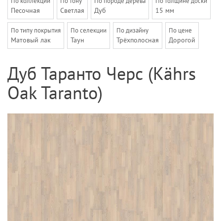
По коллекции
По тону
По породе дерева
По толщине доски
Песочная
Светлая
Дуб
15 мм
По типу покрытия
По селекции
По дизайну
По цене
Матовый лак
Таун
Трёхполосная
Дорогой
Дуб Таранто Черс (Kährs
Oak Taranto)