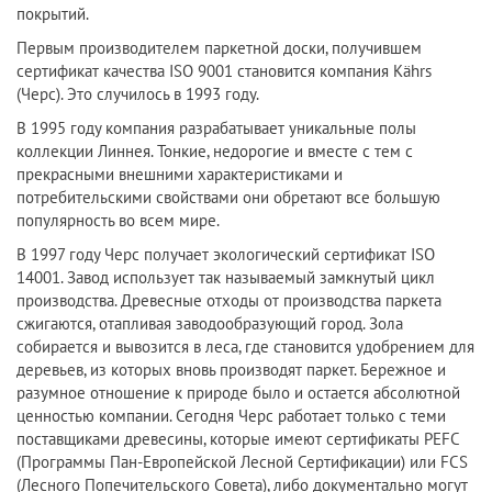
покрытий.
Первым производителем паркетной доски, получившем
сертификат качества ISO 9001 становится компания Kährs
(Черс). Это случилось в 1993 году.
В 1995 году компания разрабатывает уникальные полы
коллекции Линнея. Тонкие, недорогие и вместе с тем с
прекрасными внешними характеристиками и
потребительскими свойствами они обретают все большую
популярность во всем мире.
В 1997 году Черс получает экологический сертификат ISO
14001. Завод использует так называемый замкнутый цикл
производства. Древесные отходы от производства паркета
сжигаются, отапливая заводообразующий город. Зола
собирается и вывозится в леса, где становится удобрением для
деревьев, из которых вновь производят паркет. Бережное и
разумное отношение к природе было и остается абсолютной
ценностью компании. Сегодня Черс работает только с теми
поставщиками древесины, которые имеют сертификаты PEFC
(Программы Пан-Европейской Лесной Сертификации) или FCS
(Лесного Попечительского Совета), либо документально могут