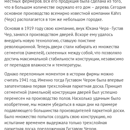
местных фермеров. Вся его продукция была сделана из того,
что в большом количестве окружало его дом – дерева. Сегодня
основное производство всемирно известной компании Kährs
(Черс) располагается в том же небольшом городке.
Основав в 1919 году свою компанию, внук Юхана Чера - Густав
Чер, занялся производством дверей. Вскоре ему удалось
внедрить новую технологию, ставшую поистине
революционной. Теперь двери стали набирать из множества
сегментов (ламелей), склеенных между собой, что позволяло
достичь максимальной стабильности конструкции, независимо
от перепадов влажности и температуры.
Однако переломным моментом в истории фирмы можно
считать 1941 год. Именно тогда Густавом Чером была впервые
запатентована первая трехслойная паркетная доска. Принцип
сегментной (ламельной) конструкции дверей был успешно
перенесен на производство полов. Насколько удачным было
изобретение, мы можем убедиться в наши дни на примере
подавляющего большинства производителей паркетной доски.
Было множество попыток создать свою конструкцию, но
испытание временем выдержала только трехслойная
паркетная доска, предложенная Густавом Чером.