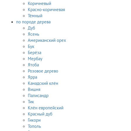
Коричневый
Красно-коричневая
Тёмный
по породе дерева
Дуб
Ясень
Американский орех
Бук
Берёза
Мербау
Ятоба
Розовое дерево
Ярра
Канадский клён
Вишня
Палисандр
Тик
Клён европейский
Красный дуб
Гикори
Тополь