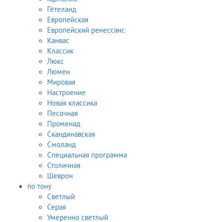
Гётеланд
Европейская
Европейский ренессанс
Канвас
Классик
Люкс
Люмен
Мировая
Настроение
Новая классика
Песочная
Променад
Скандинавская
Смоланд
Специальная программа
Столичная
Шеврон
по тону
Светлый
Серая
Умеренно светлый