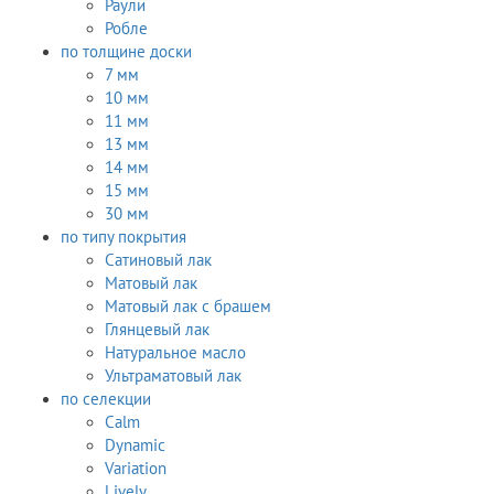
Раули
Робле
по толщине доски
7 мм
10 мм
11 мм
13 мм
14 мм
15 мм
30 мм
по типу покрытия
Сатиновый лак
Матовый лак
Матовый лак с брашем
Глянцевый лак
Натуральное масло
Ультраматовый лак
по селекции
Calm
Dynamic
Variation
Lively