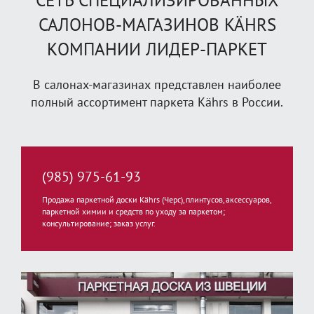
СЕТЬ СПЕЦИАЛИЗИРОВАННЫХ
САЛОНОВ-МАГАЗИНОВ KÄHRS
КОМПАНИИ ЛИДЕР-ПАРКЕТ
В салонах-магазинах представлен наиболее
полный ассортимент паркета Kährs в России.
(985) 975-61-93
Продажа паркетной доски Kährs (Черс), плинтусов, аксессуаров,
паркетной химии и средств по уходу за паркетом;
консультирование; заказ услуг.