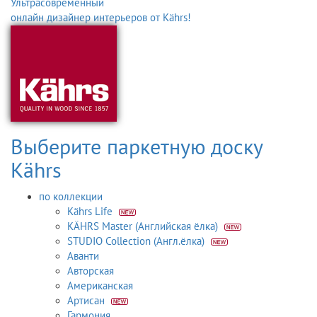
Ультрасовременный
онлайн дизайнер интерьеров от Kährs!
Выберите паркетную доску
Kährs
по коллекции
Kährs Life
KÄHRS Master (Английская ёлка)
STUDIO Collection (Англ.ёлка)
Аванти
Авторская
Американская
Артисан
Гармония