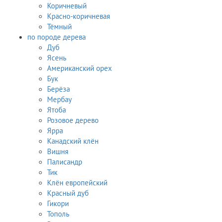
Коричневый
Красно-коричневая
Тёмный
по породе дерева
Дуб
Ясень
Американский орех
Бук
Берёза
Мербау
Ятоба
Розовое дерево
Ярра
Канадский клён
Вишня
Палисандр
Тик
Клён европейский
Красный дуб
Гикори
Тополь