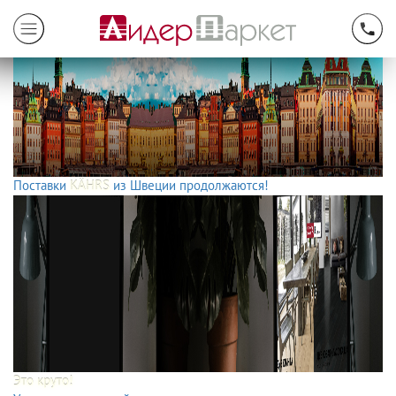
Поставки
KÄHRS
из Швеции продолжаются!
Это круто!