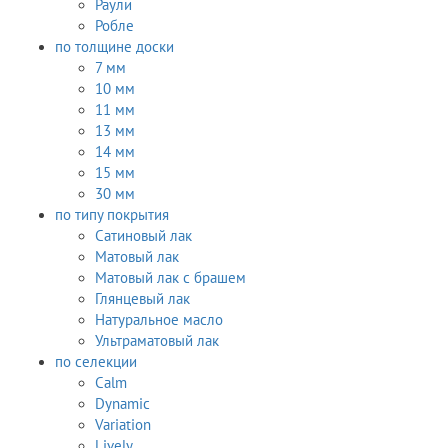
Раули
Робле
по толщине доски
7 мм
10 мм
11 мм
13 мм
14 мм
15 мм
30 мм
по типу покрытия
Сатиновый лак
Матовый лак
Матовый лак с брашем
Глянцевый лак
Натуральное масло
Ультраматовый лак
по селекции
Calm
Dynamic
Variation
Lively