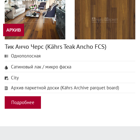
АРХИВ
Тик Анчо Черс (Kährs Teak Ancho FCS)
Однополосная
Сатиновый лак / микро фаска
City
Архив паркетной доски (Kährs Archive parquet board)
Подробнее