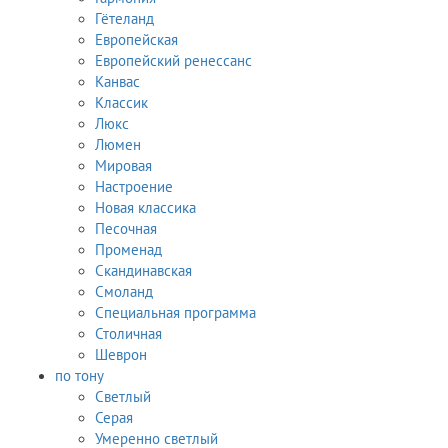
Гётеланд
Европейская
Европейский ренессанс
Канвас
Классик
Люкс
Люмен
Мировая
Настроение
Новая классика
Песочная
Променад
Скандинавская
Смоланд
Специальная программа
Столичная
Шеврон
по тону
Светлый
Серая
Умеренно светлый