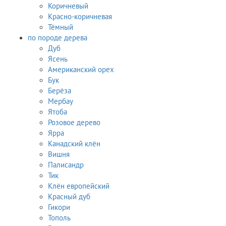
Коричневый
Красно-коричневая
Тёмный
по породе дерева
Дуб
Ясень
Американский орех
Бук
Берёза
Мербау
Ятоба
Розовое дерево
Ярра
Канадский клён
Вишня
Палисандр
Тик
Клён европейский
Красный дуб
Гикори
Тополь