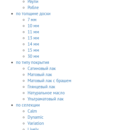
Раули
Робле
по толщине доски
7 мм
10 мм
11 мм
13 мм
14 мм
15 мм
30 мм
по типу покрытия
Сатиновый лак
Матовый лак
Матовый лак с брашем
Глянцевый лак
Натуральное масло
Ультраматовый лак
по селекции
Calm
Dynamic
Variation
Lively