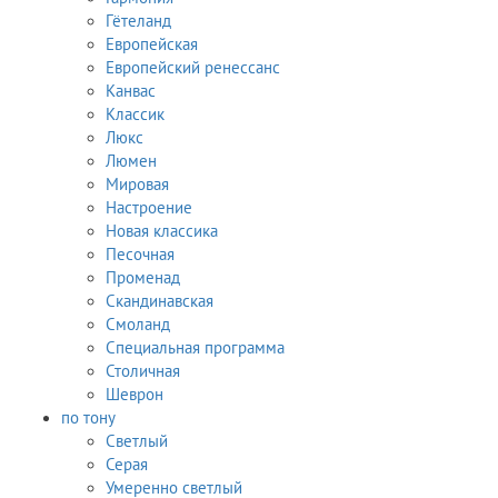
Гётеланд
Европейская
Европейский ренессанс
Канвас
Классик
Люкс
Люмен
Мировая
Настроение
Новая классика
Песочная
Променад
Скандинавская
Смоланд
Специальная программа
Столичная
Шеврон
по тону
Светлый
Серая
Умеренно светлый