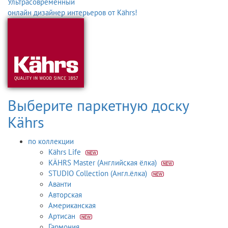
Ультрасовременный
онлайн дизайнер интерьеров от Kährs!
Выберите паркетную доску
Kährs
по коллекции
Kährs Life
KÄHRS Master (Английская ёлка)
STUDIO Collection (Англ.ёлка)
Аванти
Авторская
Американская
Артисан
Гармония