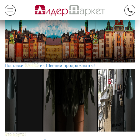
Поставки
KÄHRS
из Швеции продолжаются!
Это круто!