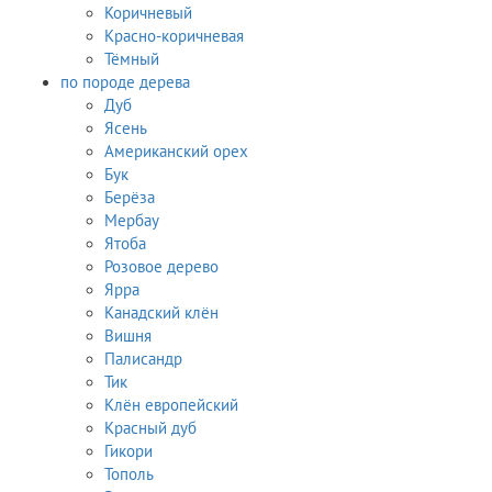
Коричневый
Красно-коричневая
Тёмный
по породе дерева
Дуб
Ясень
Американский орех
Бук
Берёза
Мербау
Ятоба
Розовое дерево
Ярра
Канадский клён
Вишня
Палисандр
Тик
Клён европейский
Красный дуб
Гикори
Тополь