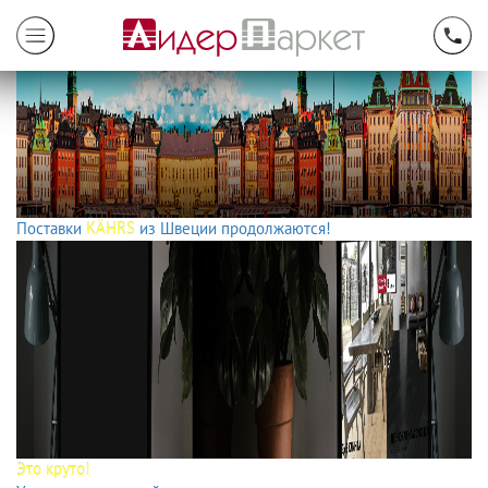
Поставки
KÄHRS
из Швеции продолжаются!
Это круто!