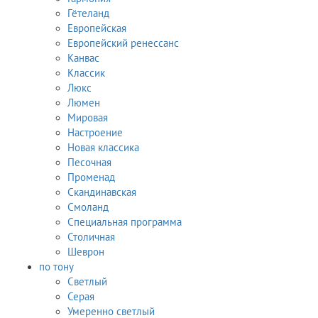
Гётеланд
Европейская
Европейский ренессанс
Канвас
Классик
Люкс
Люмен
Мировая
Настроение
Новая классика
Песочная
Променад
Скандинавская
Смоланд
Специальная программа
Столичная
Шеврон
по тону
Светлый
Серая
Умеренно светлый