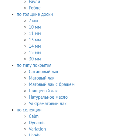
Раули
Робле
по толщине доски
7 мм
10 мм
11 мм
13 мм
14 мм
15 мм
30 мм
по типу покрытия
Сатиновый лак
Матовый лак
Матовый лак с брашем
Глянцевый лак
Натуральное масло
Ультраматовый лак
по селекции
Calm
Dynamic
Variation
Lively