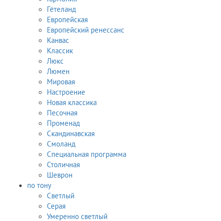
Гётеланд
Европейская
Европейский ренессанс
Канвас
Классик
Люкс
Люмен
Мировая
Настроение
Новая классика
Песочная
Променад
Скандинавская
Смоланд
Специальная программа
Столичная
Шеврон
по тону
Светлый
Серая
Умеренно светлый