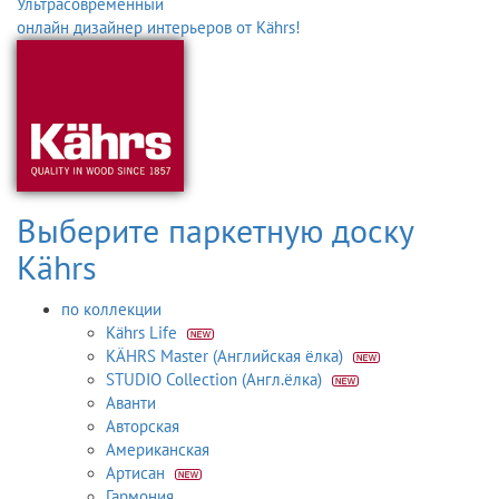
Ультрасовременный
онлайн дизайнер интерьеров от Kährs!
Выберите паркетную доску
Kährs
по коллекции
Kährs Life
KÄHRS Master (Английская ёлка)
STUDIO Collection (Англ.ёлка)
Аванти
Авторская
Американская
Артисан
Гармония