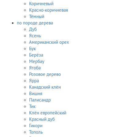
Коричневый
Красно-коричневая
Тёмный
по породе дерева
Дуб
Ясень
Американский орех
Бук
Берёза
Мербау
Ятоба
Розовое дерево
Ярра
Канадский клён
Вишня
Палисандр
Тик
Клён европейский
Красный дуб
Гикори
Тополь