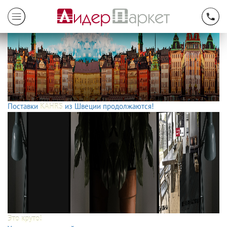
Поставки
KÄHRS
из Швеции продолжаются!
Это круто!