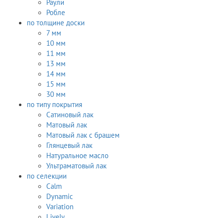
Раули
Робле
по толщине доски
7 мм
10 мм
11 мм
13 мм
14 мм
15 мм
30 мм
по типу покрытия
Сатиновый лак
Матовый лак
Матовый лак с брашем
Глянцевый лак
Натуральное масло
Ультраматовый лак
по селекции
Calm
Dynamic
Variation
Lively