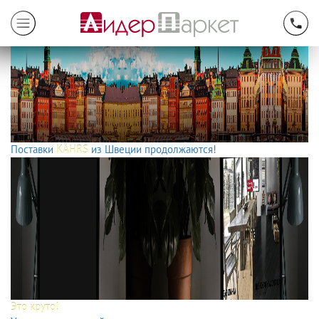
Поставки
KÄHRS
из Швеции продолжаются!
Это круто!