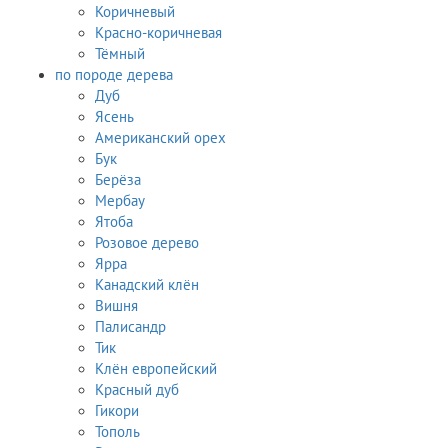
Коричневый
Красно-коричневая
Тёмный
по породе дерева
Дуб
Ясень
Американский орех
Бук
Берёза
Мербау
Ятоба
Розовое дерево
Ярра
Канадский клён
Вишня
Палисандр
Тик
Клён европейский
Красный дуб
Гикори
Тополь