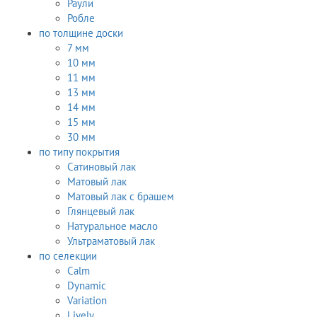
Раули
Робле
по толщине доски
7 мм
10 мм
11 мм
13 мм
14 мм
15 мм
30 мм
по типу покрытия
Сатиновый лак
Матовый лак
Матовый лак с брашем
Глянцевый лак
Натуральное масло
Ультраматовый лак
по селекции
Calm
Dynamic
Variation
Lively