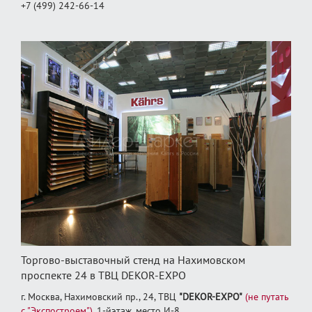
+7 (499) 242-66-14
Торгово-выставочный стенд на Нахимовском
проспекте 24 в ТВЦ DEKOR-EXPO
г. Москва, Нахимовский пр., 24, ТВЦ
"DEKOR-EXPO"
(не путать
с "Экспостроем")
, 1‑йэтаж, место И‑8.