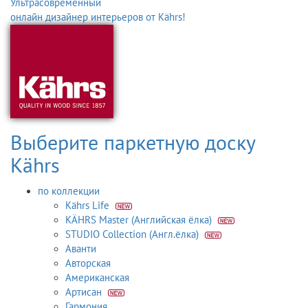
Ультрасовременный
онлайн дизайнер интерьеров от Kährs!
Выберите паркетную доску
Kährs
по коллекции
Kährs Life
KÄHRS Master (Английская ёлка)
STUDIO Collection (Англ.ёлка)
Аванти
Авторская
Американская
Артисан
Гармония