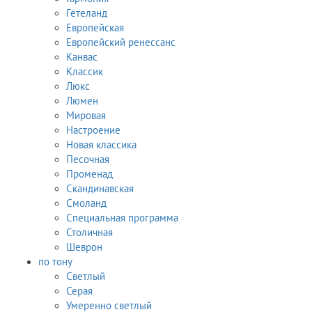
Гётеланд
Европейская
Европейский ренессанс
Канвас
Классик
Люкс
Люмен
Мировая
Настроение
Новая классика
Песочная
Променад
Скандинавская
Смоланд
Специальная программа
Столичная
Шеврон
по тону
Светлый
Серая
Умеренно светлый