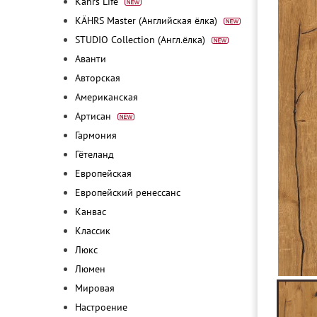
Kährs Life
KÄHRS Master (Английская ёлка)
STUDIO Collection (Англ.ёлка)
Аванти
Авторская
Американская
Артисан
Гармония
Гётеланд
Европейская
Европейский ренессанс
Канвас
Классик
Люкс
Люмен
Мировая
Настроение