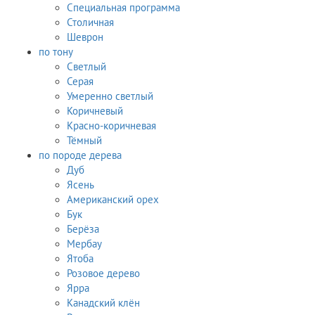
Специальная программа
Столичная
Шеврон
по тону
Светлый
Серая
Умеренно светлый
Коричневый
Красно-коричневая
Тёмный
по породе дерева
Дуб
Ясень
Американский орех
Бук
Берёза
Мербау
Ятоба
Розовое дерево
Ярра
Канадский клён