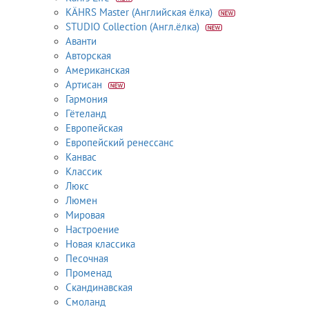
KÄHRS Master (Английская ёлка)
STUDIO Collection (Англ.ёлка)
Аванти
Авторская
Американская
Артисан
Гармония
Гётеланд
Европейская
Европейский ренессанс
Канвас
Классик
Люкс
Люмен
Мировая
Настроение
Новая классика
Песочная
Променад
Скандинавская
Смоланд