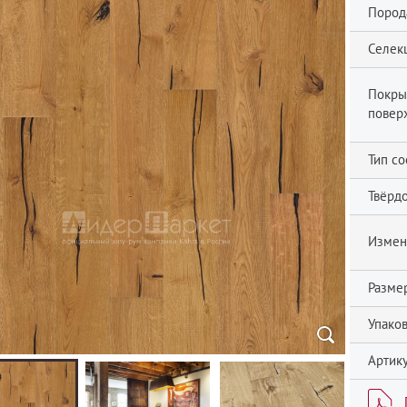
Пород
Селек
Покры
повер
Тип со
Твёрдо
Измен
Разме
Упаков
Артику