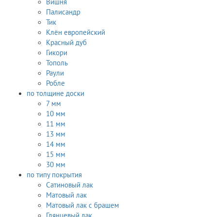
Вишня
Палисандр
Тик
Клён европейский
Красный дуб
Гикори
Тополь
Раули
Робле
по толщине доски
7 мм
10 мм
11 мм
13 мм
14 мм
15 мм
30 мм
по типу покрытия
Сатиновый лак
Матовый лак
Матовый лак с брашем
Глянцевый лак