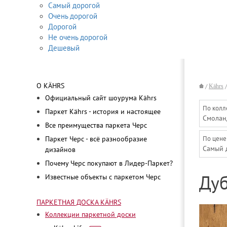
Самый дорогой
Очень дорогой
Дорогой
Не очень дорогой
Дешевый
О KÄHRS
/
Kährs
Официальный сайт шоурума Kährs
По колл
Паркет Kährs - история и настоящее
Смолан
Все преимущества паркета Черс
Паркет Черс - всё разнообразие
По цене
Самый 
дизайнов
Почему Черс покупают в Лидер-Паркет?
Известные объекты с паркетом Черс
Дуб
ПАРКЕТНАЯ ДОСКА KÄHRS
Коллекции паркетной доски