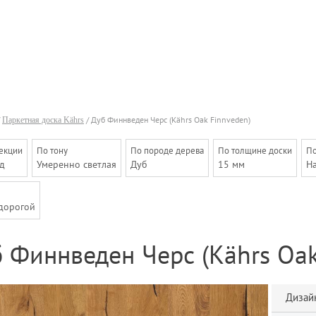
/
Паркетная доска Kährs
/ Дуб Финнведен Черс (Kährs Oak Finnveden)
екции
По тону
По породе дерева
По толщине доски
По
д
Умеренно светлая
Дуб
15 мм
Н
дорогой
 Финнведен Черс (Kährs Oak
Дизайн