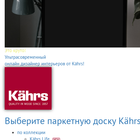
Это круто!
Ультрасовременный
онлайн дизайнер интерьеров от Kährs!
Выберите паркетную доску Kähr
по коллекции
Kährs Life