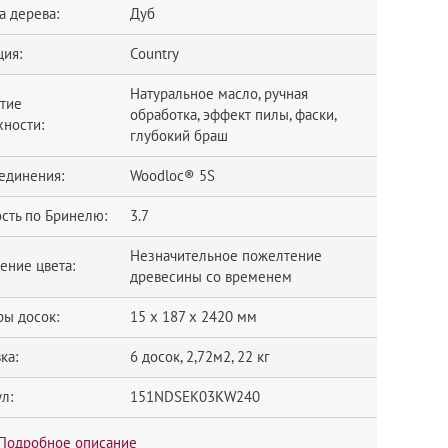
а дерева:
Дуб
ция:
Country
Натуральное масло, ручная
тие
обработка, эффект пилы, фаски,
хности:
глубокий браш
единения:
Woodloc® 5S
сть по Бринелю:
3.7
Незначительное пожелтение
ение цвета:
древесины со временем
ры досок:
15 x 187 x 2420 мм
ка:
6 досок, 2,72м2, 22 кг
л:
151NDSEK03KW240
Подробное описание