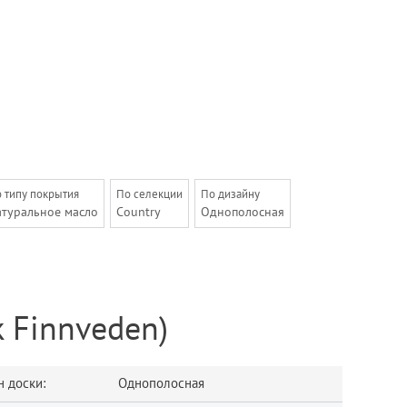
 типу покрытия
По селекции
По дизайну
атуральное масло
Country
Однополосная
 Finnveden)
 доски:
Однополосная