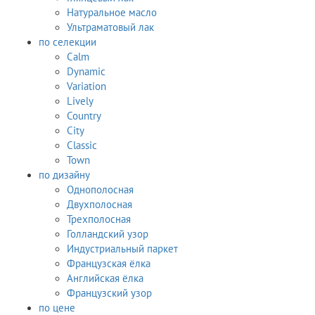
Натуральное масло
Ультраматовый лак
по селекции
Calm
Dynamic
Variation
Lively
Country
City
Classic
Town
по дизайну
Однополосная
Двухполосная
Трехполосная
Голландский узор
Индустриальный паркет
Французская ёлка
Английская ёлка
Французский узор
по цене