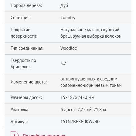
Порода дерева:
Дуб
Селекция:
Country
Покрытие
Натуральное масло, глубокий
поверхности:
браш, ручная выборка волокон
Тип соединения:
Woodloc
Твёрдость по
3.7
Бринелю:
от приглушенных к средним
Изменение цвета:
соломенно-коричневым тонам
Размеры досок:
15x187x2420 мм
2
Упаковка:
6 досок, 2,72 м
, 21,8 кг
Артикул:
151N7BEKF0KW240
Подробное описание