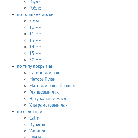
Раули
Робле
по толщине доски
7 мм
10 мм
11 мм
13 мм
14 мм
15 мм
30 мм
по типу покрытия
Сатиновый лак
Матовый лак
Матовый лак с брашем
Глянцевый лак
Натуральное масло
Ультраматовый лак
по селекции
Calm
Dynamic
Variation
Lively