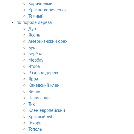
Коричневый
Красно-коричневая
Тёмный
по породе дерева
Дуб
Ясень
Американский орех
Бук
Берёза
Мербау
Ятоба
Розовое дерево
Ярра
Канадский клён
Вишня
Палисандр
Тик
Клён европейский
Красный дуб
Гикори
Тополь