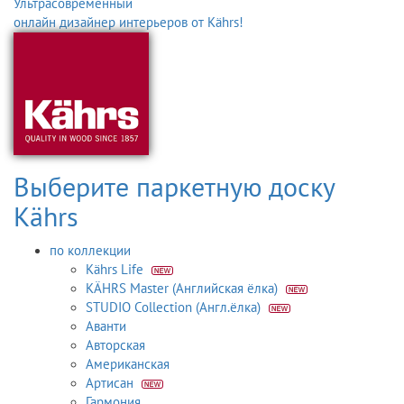
Ультрасовременный
онлайн дизайнер интерьеров от Kährs!
Выберите паркетную доску
Kährs
по коллекции
Kährs Life
KÄHRS Master (Английская ёлка)
STUDIO Collection (Англ.ёлка)
Аванти
Авторская
Американская
Артисан
Гармония