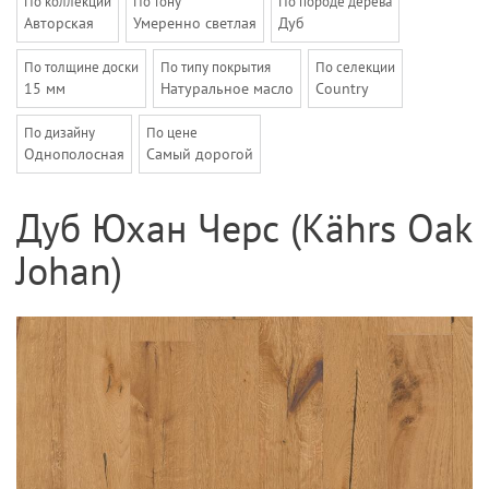
По коллекции
По тону
По породе дерева
Авторская
Умеренно светлая
Дуб
По толщине доски
По типу покрытия
По селекции
15 мм
Натуральное масло
Country
По дизайну
По цене
Однополосная
Самый дорогой
Дуб Юхан Черс (Kährs Oak
Johan)