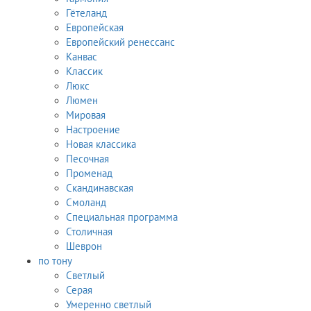
Гётеланд
Европейская
Европейский ренессанс
Канвас
Классик
Люкс
Люмен
Мировая
Настроение
Новая классика
Песочная
Променад
Скандинавская
Смоланд
Специальная программа
Столичная
Шеврон
по тону
Светлый
Серая
Умеренно светлый