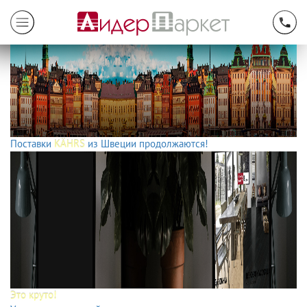
Поставки
KÄHRS
из Швеции продолжаются!
Это круто!