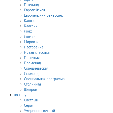
Гётеланд
Европейская
Европейский ренессанс
Канвас
Классик
Люкс
Люмен
Мировая
Настроение
Новая классика
Песочная
Променад
Скандинавская
Смоланд
Специальная программа
Столичная
Шеврон
по тону
Светлый
Серая
Умеренно светлый