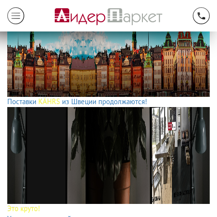
Поставки
KÄHRS
из Швеции продолжаются!
Это круто!