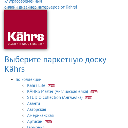
Ультрасовременный
онлайн дизайнер интерьеров от Kährs!
Выберите паркетную доску
Kährs
по коллекции
Kährs Life
KÄHRS Master (Английская ёлка)
STUDIO Collection (Англ.ёлка)
Аванти
Авторская
Американская
Артисан
Гармония