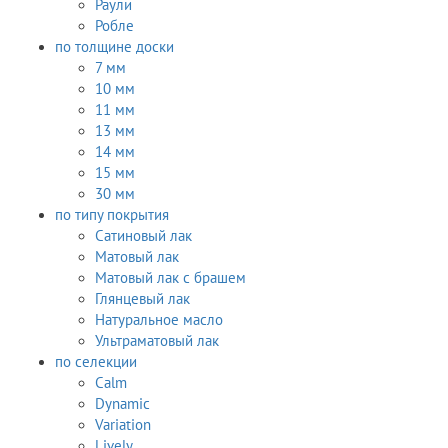
Раули
Робле
по толщине доски
7 мм
10 мм
11 мм
13 мм
14 мм
15 мм
30 мм
по типу покрытия
Сатиновый лак
Матовый лак
Матовый лак с брашем
Глянцевый лак
Натуральное масло
Ультраматовый лак
по селекции
Calm
Dynamic
Variation
Lively