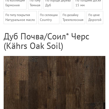
По коллекции
По тону
По породе дерева
По толщине доски
Гармония
Темная
Дуб
15 мм
По типу покрытия
По селекции
По дизайну
По цене
Натуральное масло
Country
Трехполосная
Дорогой
Дуб Почва/Соил* Черс
(Kährs Oak Soil)