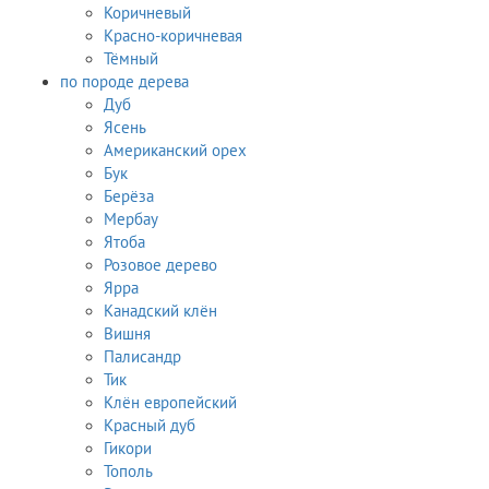
Коричневый
Красно-коричневая
Тёмный
по породе дерева
Дуб
Ясень
Американский орех
Бук
Берёза
Мербау
Ятоба
Розовое дерево
Ярра
Канадский клён
Вишня
Палисандр
Тик
Клён европейский
Красный дуб
Гикори
Тополь