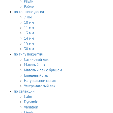
Раули
Робле
по толщине доски
7 мм
10 мм
11 мм
13 мм
14 мм
15 мм
30 мм
по типу покрытия
Сатиновый лак
Матовый лак
Матовый лак с брашем
Глянцевый лак
Натуральное масло
Ультраматовый лак
по селекции
Calm
Dynamic
Variation
Lively