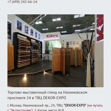
+7 (499) 242-66-14
Торгово-выставочный стенд на Нахимовском
проспекте 24 в ТВЦ DEKOR-EXPO
г. Москва, Нахимовский пр., 24, ТВЦ
"DEKOR-EXPO"
(не путать
с "Экспостроем")
, 1‑йэтаж, место И‑8.