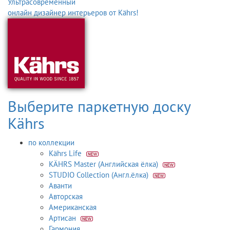
Ультрасовременный
онлайн дизайнер интерьеров от Kährs!
Выберите паркетную доску
Kährs
по коллекции
Kährs Life
KÄHRS Master (Английская ёлка)
STUDIO Collection (Англ.ёлка)
Аванти
Авторская
Американская
Артисан
Гармония