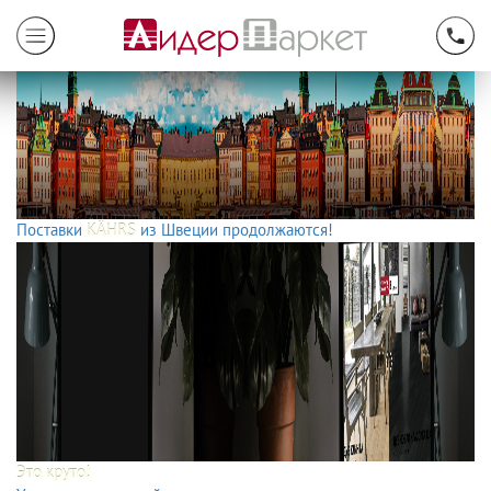
Поставки
KÄHRS
из Швеции продолжаются!
Это круто!