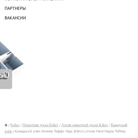
ПАРТНЕРЫ
ВАКАНСИИ
/
Kährs
/
Паркетная доска Kährs
/
Архив паркетной доски Kährs
/
Канадский
клён
/ Канадский клён Линнея Тоффи Черс (Kährs Linnea Hard Maple Toffee)