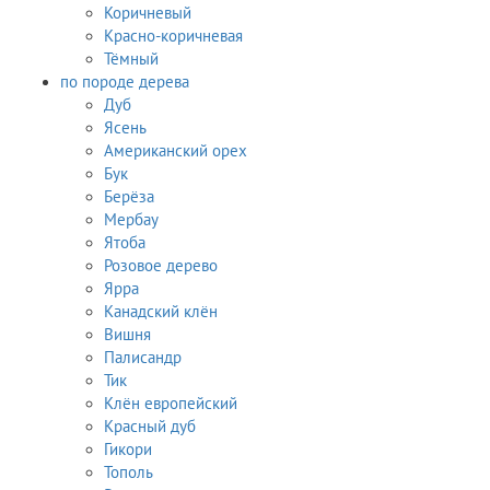
Коричневый
Красно-коричневая
Тёмный
по породе дерева
Дуб
Ясень
Американский орех
Бук
Берёза
Мербау
Ятоба
Розовое дерево
Ярра
Канадский клён
Вишня
Палисандр
Тик
Клён европейский
Красный дуб
Гикори
Тополь