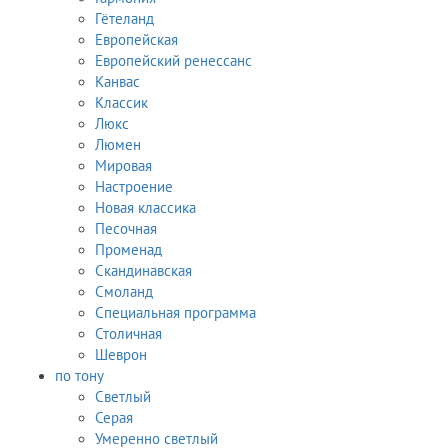
Гётеланд
Европейская
Европейский ренессанс
Канвас
Классик
Люкс
Люмен
Мировая
Настроение
Новая классика
Песочная
Променад
Скандинавская
Смоланд
Специальная программа
Столичная
Шеврон
по тону
Светлый
Серая
Умеренно светлый