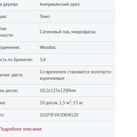
а дерева:
Американский орех
ция:
Town
тие
Сатиновый лак, микрофаска
хности:
единения:
Woodloc
сть по Бринелю:
3,4
Со временем становится золотисто-
ение цвета:
коричневым
ры досок:
10,2x125x1200мм
2
ка:
10 досок, 1,5 м
, 15 кг
л:
101P3FVA50KW120
Подробное описание