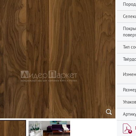
Пород
Селек
Покры
повер
Тип со
Твёрдо
Измен
Разме
Упаков
Артику