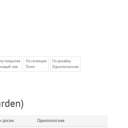
ипу покрытия
По селекции
По дизайну
новый лак
Town
Однополосная
rden)
 доски:
Однополосная