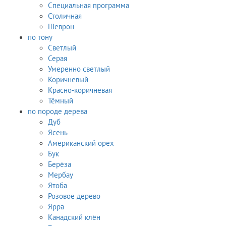
Специальная программа
Столичная
Шеврон
по тону
Светлый
Серая
Умеренно светлый
Коричневый
Красно-коричневая
Тёмный
по породе дерева
Дуб
Ясень
Американский орех
Бук
Берёза
Мербау
Ятоба
Розовое дерево
Ярра
Канадский клён