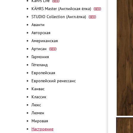
Kährs Life
KÄHRS Master (Английская ёлка)
STUDIO Collection (Англ.ёлка)
Аванти
Авторская
Американская
Артисан
Гармония
Гётеланд
Европейская
Европейский ренессанс
Канвас
Классик
Люкс
Люмен
Мировая
Настроение