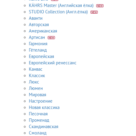
KÄHRS Master (Английская ёлка)
STUDIO Collection (Англ.ёлка)
Аванти
Авторская
Американская
Артисан
Гармония
Гётеланд
Европейская
Европейский ренессанс
Канвас
Классик
Люкс
Люмен
Мировая
Настроение
Новая классика
Песочная
Променад
Скандинавская
Смоланд