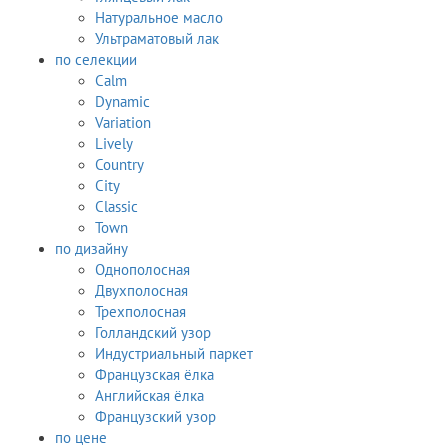
Натуральное масло
Ультраматовый лак
по селекции
Calm
Dynamic
Variation
Lively
Country
City
Classic
Town
по дизайну
Однополосная
Двухполосная
Трехполосная
Голландский узор
Индустриальный паркет
Французская ёлка
Английская ёлка
Французский узор
по цене