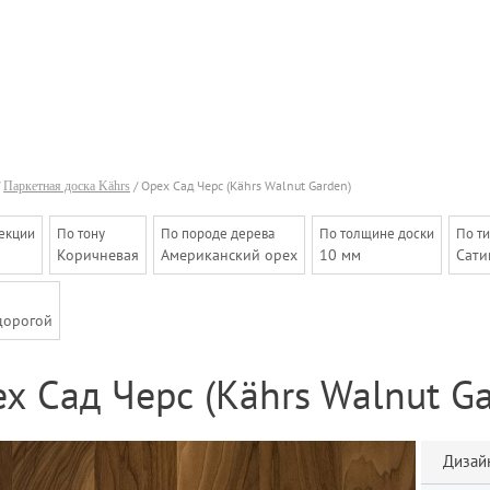
/
Паркетная доска Kährs
/ Орех Сад Черс (Kährs Walnut Garden)
екции
По тону
По породе дерева
По толщине доски
По т
Коричневая
Американский орех
10 мм
Сати
дорогой
х Сад Черс (Kährs Walnut Ga
Дизайн