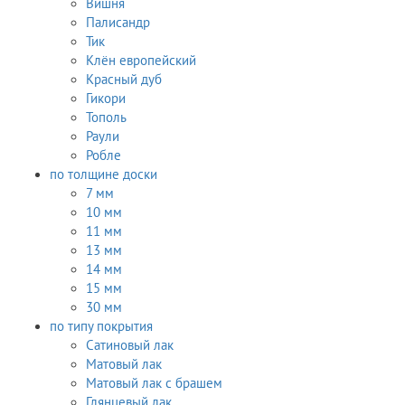
Вишня
Палисандр
Тик
Клён европейский
Красный дуб
Гикори
Тополь
Раули
Робле
по толщине доски
7 мм
10 мм
11 мм
13 мм
14 мм
15 мм
30 мм
по типу покрытия
Сатиновый лак
Матовый лак
Матовый лак с брашем
Глянцевый лак