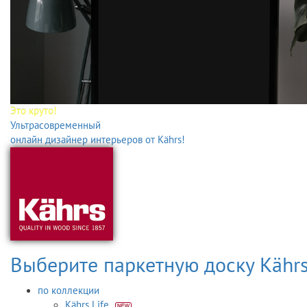
Это круто!
Ультрасовременный
онлайн дизайнер интерьеров от Kährs!
Выберите паркетную доску Kähr
по коллекции
Kährs Life