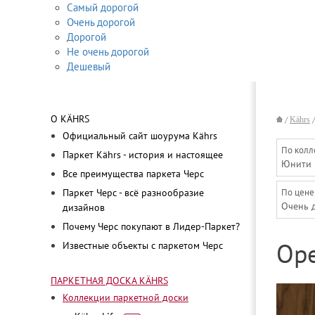
Самый дорогой
Очень дорогой
Дорогой
Не очень дорогой
Дешевый
О KÄHRS
/
Kährs
Официальный сайт шоурума Kährs
По колл
Паркет Kährs - история и настоящее
Юнити
Все преимущества паркета Черс
Паркет Черс - всё разнообразие
По цене
Очень 
дизайнов
Почему Черс покупают в Лидер-Паркет?
Известные объекты с паркетом Черс
Оре
ПАРКЕТНАЯ ДОСКА KÄHRS
Коллекции паркетной доски