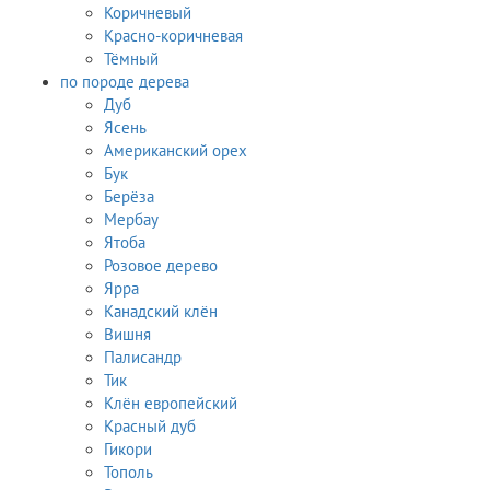
Коричневый
Красно-коричневая
Тёмный
по породе дерева
Дуб
Ясень
Американский орех
Бук
Берёза
Мербау
Ятоба
Розовое дерево
Ярра
Канадский клён
Вишня
Палисандр
Тик
Клён европейский
Красный дуб
Гикори
Тополь