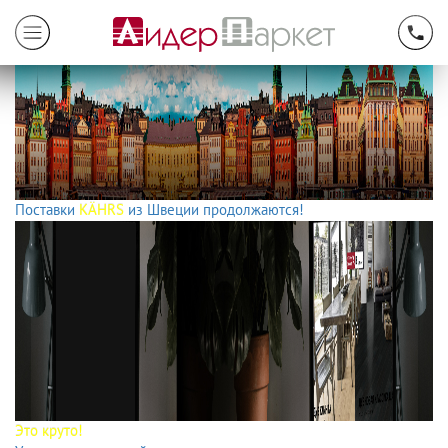
Поставки
KÄHRS
из Швеции продолжаются!
Это круто!