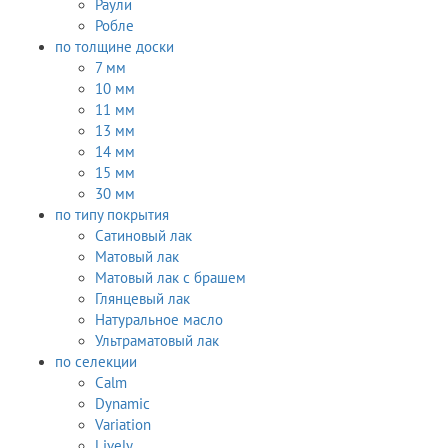
Раули
Робле
по толщине доски
7 мм
10 мм
11 мм
13 мм
14 мм
15 мм
30 мм
по типу покрытия
Сатиновый лак
Матовый лак
Матовый лак с брашем
Глянцевый лак
Натуральное масло
Ультраматовый лак
по селекции
Calm
Dynamic
Variation
Lively