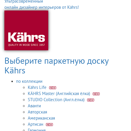
Ультрасовременный
онлайн дизайнер интерьеров от Kährs!
Выберите паркетную доску
Kährs
по коллекции
Kährs Life
KÄHRS Master (Английская ёлка)
STUDIO Collection (Англ.ёлка)
Аванти
Авторская
Американская
Артисан
Гармония