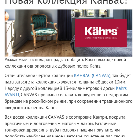
Новая коллекция Канвас!
Уважаемые господа, мы рады сообщить Вам о выходе новой
коллекции однополосных дубовых полов Kährs.
Отличительной чертой коллекции
КАНВАС (CANVAS)
, так будет
называться эта коллекция, является толщина её доски 13мм.
Наряду с другой коллекцией 13-миллиметровой доски
Kährs
AVANTI
, CANVAS призвана составить конкуренцию недорогим
брендам на российском рынке, при сохранении традиционного
шведского качества Kährs.
Вся доска коллекции CANVAS в сортировке Кантри, покрыта
практичным и долговечным матовым лаком. Различные
тонировки древесины дуба позволят нашим покупателям
подобрать наиболее удачное цветовое сочетание для своих