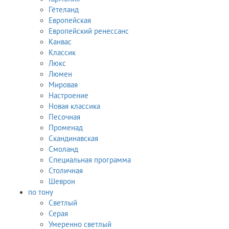
Гётеланд
Европейская
Европейский ренессанс
Канвас
Классик
Люкс
Люмен
Мировая
Настроение
Новая классика
Песочная
Променад
Скандинавская
Смоланд
Специальная программа
Столичная
Шеврон
по тону
Светлый
Серая
Умеренно светлый