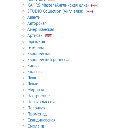
KÄHRS Master (Английская ёлка)
STUDIO Collection (Англ.ёлка)
Аванти
Авторская
Американская
Артисан
Гармония
Гётеланд
Европейская
Европейский ренессанс
Канвас
Классик
Люкс
Люмен
Мировая
Настроение
Новая классика
Песочная
Променад
Скандинавская
Смоланд