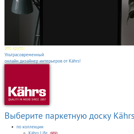
Это круто!
Ультрасовременный
онлайн дизайнер интерьеров от Kährs!
Выберите паркетную доску Kähr
по коллекции
Kährs Life