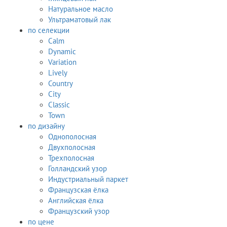
Натуральное масло
Ультраматовый лак
по селекции
Calm
Dynamic
Variation
Lively
Country
City
Classic
Town
по дизайну
Однополосная
Двухполосная
Трехполосная
Голландский узор
Индустриальный паркет
Французская ёлка
Английская ёлка
Французский узор
по цене