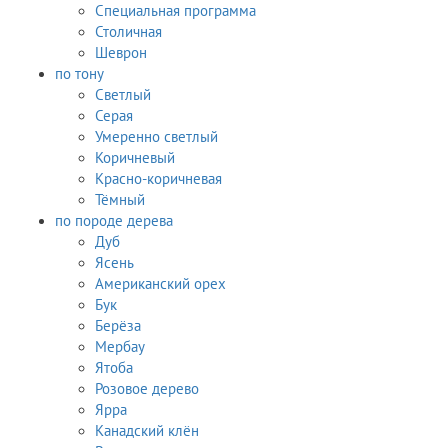
Специальная программа
Столичная
Шеврон
по тону
Светлый
Серая
Умеренно светлый
Коричневый
Красно-коричневая
Тёмный
по породе дерева
Дуб
Ясень
Американский орех
Бук
Берёза
Мербау
Ятоба
Розовое дерево
Ярра
Канадский клён