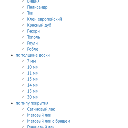
Вишня
Палисандр
Тик
Клён европейский
Красный дуб
Гикори
Тополь
Раули
Робле
по толщине доски
7 мм
10 мм
11 мм
13 мм
14 мм
15 мм
30 мм
по типу покрытия
Сатиновый лак
Матовый лак
Матовый лак с брашем
Глянцевый лак